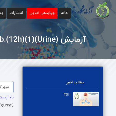
خانه
جوابدهی آنلاین
انتشارات
بخ
آزمایش Mic.Alb.(12h)(1)(Urine)
مطالب اخیر
مرور ک
TSh
نام آزمای
)(Urine)